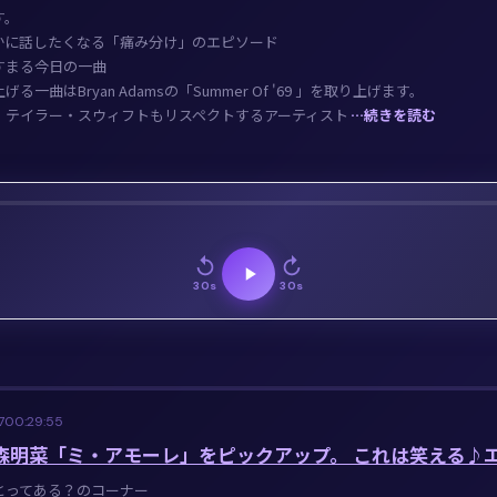
す。
かに話したくなる「痛み分け」のエピソード
すまる今日の一曲
る一曲はBryan Adamsの「Summer Of '69 」を取り上げます。
、テイラー・スウィフトもリスペクトするアーティスト
…続きを読む
30s
30s
7
00:29:55
 中森明菜「ミ・アモーレ」をピックアップ。 これは笑える♪
とってある？のコーナー