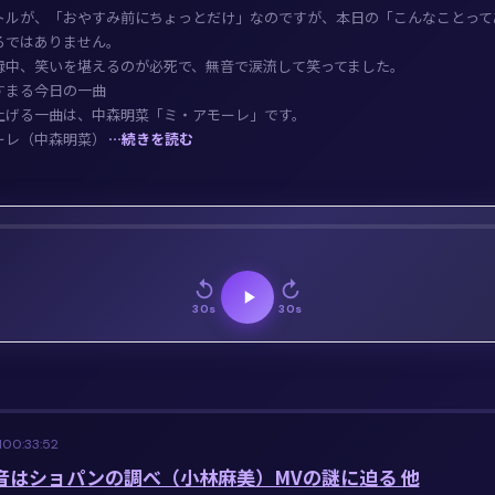
トルが、「おやすみ前にちょっとだけ」なのですが、本日の「こんなことって
ろではありません。
録中、笑いを堪えるのが必死で、無音で涙流して笑ってました。
すまる今日の一曲
上げる一曲は、中森明菜「ミ・アモーレ」です。
ーレ（中森明菜）
…続きを読む
30s
30s
1
00:33:52
 雨音はショパンの調べ（小林麻美）MVの謎に迫る 他