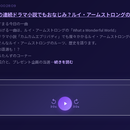
1
00:28:09
 朝の連続ドラマ小説でもおなじみ？ルイ・アームストロングの
すまる今日の一曲
る一曲は、ルイ・アームストロングの「What a Wonderful World」
ドラマ小説「カムカムエブリバディ」でも度々かかるルイ・アームストロング
そんなルイ・アームストロングのルーツ、歴史を語ります。
の語源も！？
ろたんずのコーナー
紹介と、プレゼント企画の当選
…続きを読む
30s
30s