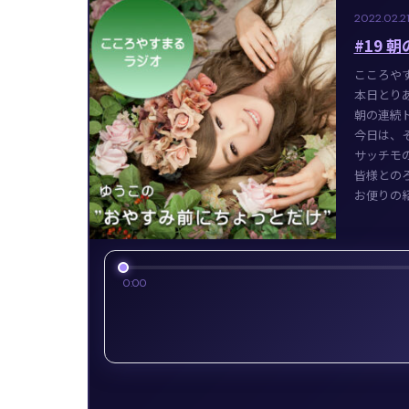
2022.02.2
#19
こころや
本日とりあげ
朝の連続
今日は、
サッチモ
皆様との
お便りの
0:00