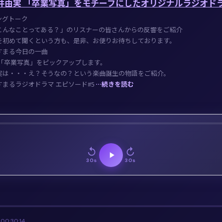
 荒井由実 「卒業写真」をモチーフにしたオリジナルラジオドラ
ングトーク
こんなことってある？」のリスナーの皆さんからの反響をご紹介
を初めて聞くという方も、是非、お便りお待ちしております。
すまる今日の一曲
 「卒業写真」をピックアップします。
実は・・・え？そうなの？という楽曲誕生の物語をご紹介。
まるラジオドラマ エピソード#5
…続きを読む
30s
30s
1
00:30:14