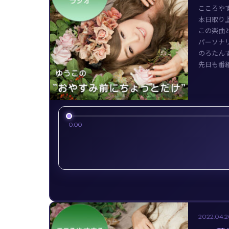
こころや
本日取り上
この楽曲
パーソナ
のろたん
先日も番組
0:00
2022.04.2